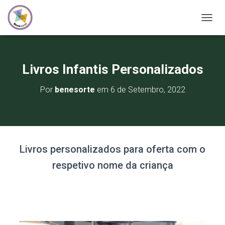
A
L
T
E
R
Livros Infantis Personalizados
N
A
Por
benesorte
em
6 de Setembro, 2022
R
A
N
A
V
E
Livros personalizados para oferta com o
G
A
respetivo nome da criança
Ç
Ã
O