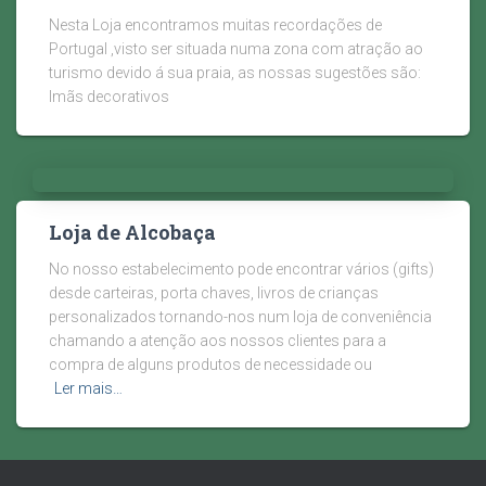
Nesta Loja encontramos muitas recordações de
Portugal ,visto ser situada numa zona com atração ao
turismo devido á sua praia, as nossas sugestões são:
Imãs decorativos
Loja de Alcobaça
No nosso estabelecimento pode encontrar vários (gifts)
desde carteiras, porta chaves, livros de crianças
personalizados tornando-nos num loja de conveniência
chamando a atenção aos nossos clientes para a
compra de alguns produtos de necessidade ou
Ler mais…