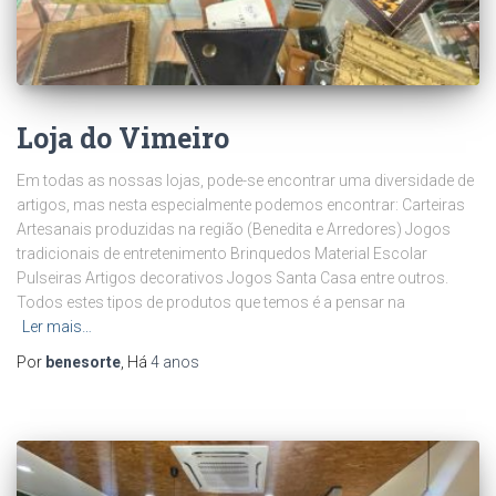
Loja do Vimeiro
Em todas as nossas lojas, pode-se encontrar uma diversidade de
artigos, mas nesta especialmente podemos encontrar: Carteiras
Artesanais produzidas na região (Benedita e Arredores) Jogos
tradicionais de entretenimento Brinquedos Material Escolar
Pulseiras Artigos decorativos Jogos Santa Casa entre outros.
Todos estes tipos de produtos que temos é a pensar na
Ler mais…
Por
benesorte
, Há
4 anos